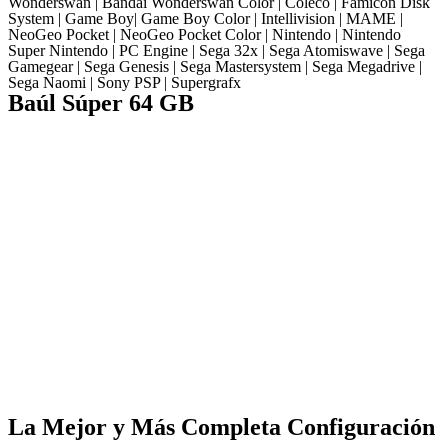
Wonderswan | Bandai Wonderswan Color | Coleco | Famicon Disk
System | Game Boy| Game Boy Color | Intellivision | MAME |
NeoGeo Pocket | NeoGeo Pocket Color | Nintendo | Nintendo
Super Nintendo | PC Engine | Sega 32x | Sega Atomiswave | Sega
Gamegear | Sega Genesis | Sega Mastersystem | Sega Megadrive |
Sega Naomi | Sony PSP | Supergrafx
Baúl Súper 64 GB
La Mejor y Más Completa Configuración