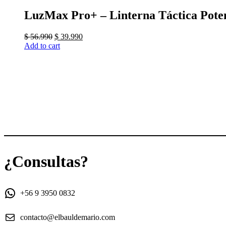
LuzMax Pro+ – Linterna Táctica Pote
Original
Current
$
56.990
$
39.990
price
price
Add to cart
was:
is:
$ 56.990.
$ 39.990.
¿Consultas?
+56 9 3950 0832
contacto@elbauldemario.com