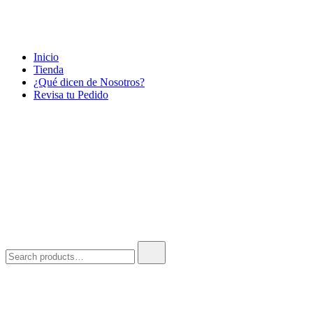
Skip
Inicio
to
Tienda
content
¿Qué dicen de Nosotros?
Revisa tu Pedido
Search
for: